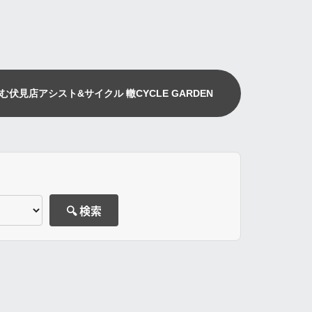
む伏見店
アシスト&サイクル 轍
CYCLE GARDEN