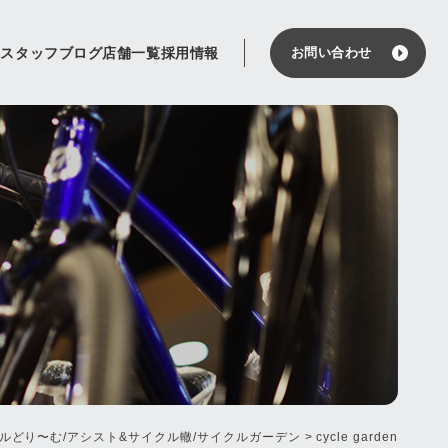
せ
スタッフブログ
店舗一覧
採用情報
お問い合わせ
ルどり〜む/アシスト&サイクル轍/サイクルガーデン
>
cycle garden