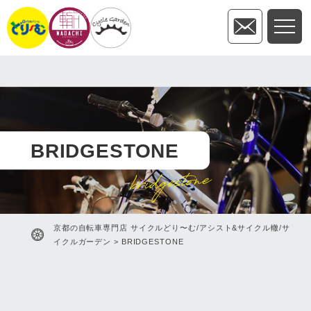
BRIDGESTONE
bridgestone
京都の自転車専門店 サイクルどり〜む/アシスト&サイクル轍/サ
イクルガーデン
>
BRIDGESTONE