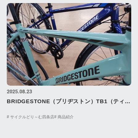
2025.08.23
BRIDGESTONE（ブリヂストン）TB1（ティー
ビーワン）NEW COLOR ”E.Xモダングリー
# サイクルどり～む四条店
# 商品紹介
ン”展示中です！