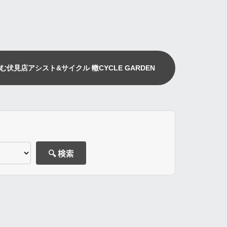
む伏見店
アシスト&サイクル 轍
CYCLE GARDEN