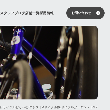
せ
スタッフブログ
店舗一覧
採用情報
お問い合わせ
店 サイクルどり〜む/アシスト&サイクル轍/サイクルガーデン
>
BMX