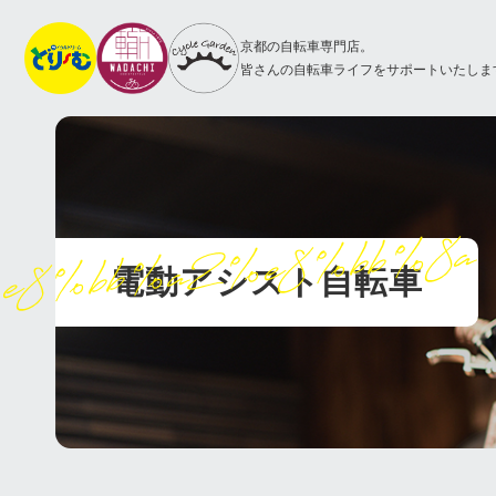
京都の自転車専門店。
皆さんの自転車ライフをサポートいたしま
8%bb%a2%e8%bb%8a
電動アシスト自転車