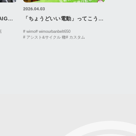
2026.04.03
AIG
「ちょうどいい電動」ってこうい
ス）
うこと。WIMO URBAN BELTと
店
# wimo
# wimourbanbelt650
# アシスト&サイクル 轍
# カスタム
いう選択