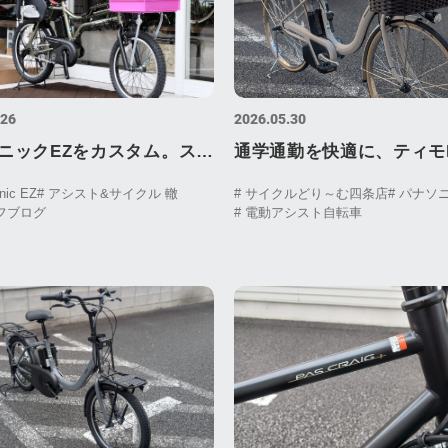
.26
2026.05.30
ニックEZをカスタム。スト
通学通勤を快適に、ティモ
な「パパ・ママチャリ」仕
nic EZ
# アシスト&サイクル 轍
# サイクルどり～む四条店
# パナソ
ッフブログ
# 電動アシスト自転車