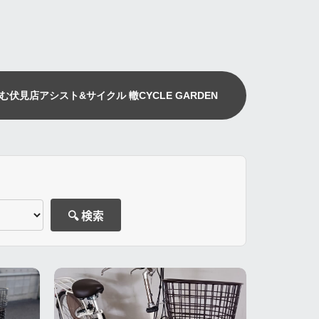
む伏見店
アシスト&サイクル 轍
CYCLE GARDEN