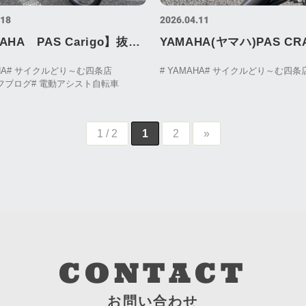
.18
2026.04.11
AHA PAS Carigo】抜群
YAMAHA(ヤマハ)PAS CR
力！
PLUS（パスクレイグプラ
HA
# サイクルどり～む四条店
# YAMAHA
# サイクルどり～む四条
ッフブログ
# 電動アシスト自転車
1 / 2
1
2
»
CONTACT
お問い合わせ