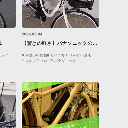
2026.05.04
L
【驚きの軽さ】パナソニックの軽
量電動車「ビビ・L」がセール
ニック
# お買い得情報
# サイクルどり～む小倉店
# スタッフブログ
# パナソニック
中！限定カラーも展示！