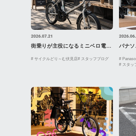
2026.07.21
2026.06
街乗りが主役になるミニベロ電動
パナソ
アシスト「PAS CRAIG ALLEY」
リート
# サイクルどり～む伏見店
# スタッフブログ
# Panaso
# スタ
がオシャレすぎる！
様。