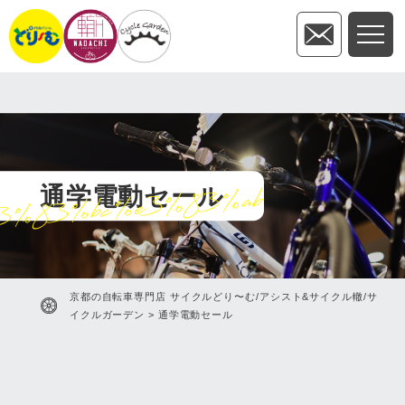
通学電動セール
3%83%bc%e3%83%ab
京都の自転車専門店 サイクルどり〜む/アシスト&サイクル轍/サ
イクルガーデン
>
通学電動セール