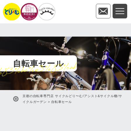
自転車セール
%83%bc%e3%83%ab
京都の自転車専門店 サイクルどり〜む/アシスト&サイクル轍/サ
イクルガーデン
>
自転車セール