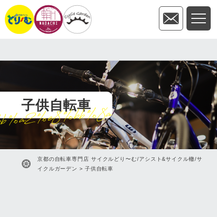
子供自転車
b%a2%e8%bb%8a
京都の自転車専門店 サイクルどり〜む/アシスト&サイクル轍/サ
イクルガーデン
>
子供自転車