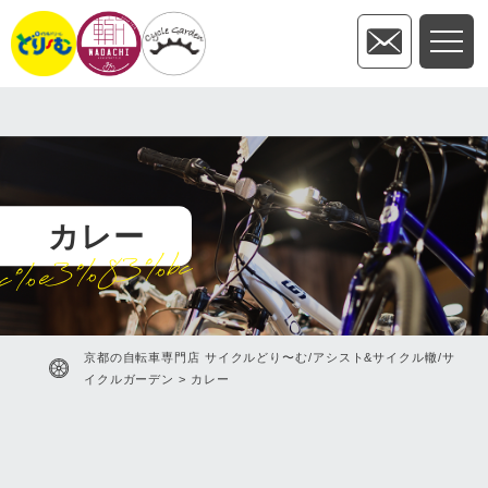
カレー
c%e3%83%bc
京都の自転車専門店 サイクルどり〜む/アシスト&サイクル轍/サ
イクルガーデン
>
カレー