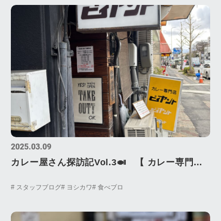
2025.03.09
カレー屋さん探訪記Vol.3🍛 【 カレー専門店
ビィヤント 様 】Curry
# スタッフブログ
# ヨシカワ
# 食べブロ