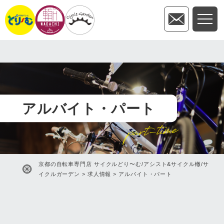
アルバイト・パート
part-time
京都の自転車専門店 サイクルどり〜む/アシスト&サイクル轍/サ
イクルガーデン
>
求人情報
>
アルバイト・パート