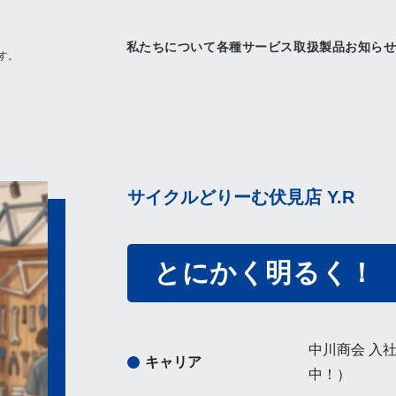
私たちについて
各種サービス
取扱製品
お知ら
す。
サイクルどりーむ伏見店 Y.R
とにかく明るく！
中川商会 入
キャリア
中！）