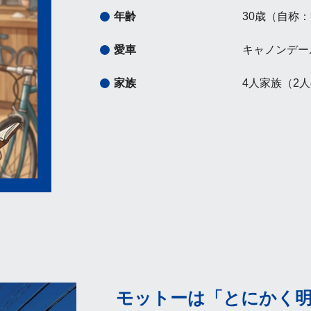
年齢
30歳（自称
愛車
キャノンデール
家族
4人家族（2
モットーは「とにかく