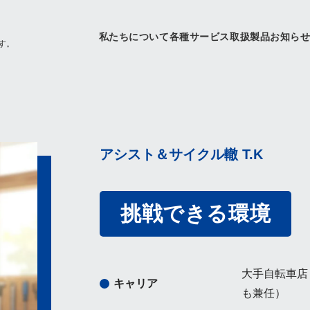
私たちについて
各種サービス
取扱製品
お知ら
す。
アシスト＆サイクル轍 T.K
挑戦できる環境
大手自転車店
キャリア
も兼任）