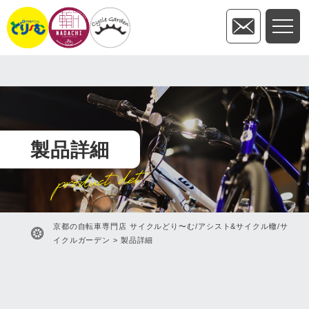
製品詳細
product det
京都の自転車専門店 サイクルどり〜む/アシスト&サイクル轍/サ
イクルガーデン
>
製品詳細