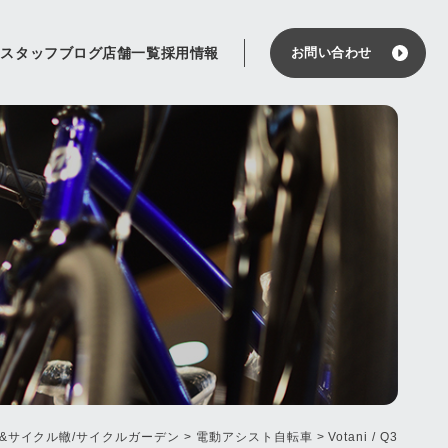
せ
スタッフブログ
店舗一覧
採用情報
お問い合わせ
&サイクル轍/サイクルガーデン
>
電動アシスト自転車
>
Votani / Q3