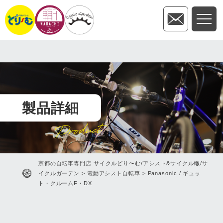
製品詳細
Product
京都の自転車専門店 サイクルどり〜む/アシスト&サイクル轍/サ
イクルガーデン
>
電動アシスト自転車
>
Panasonic / ギュッ
ト・クルームF・DX