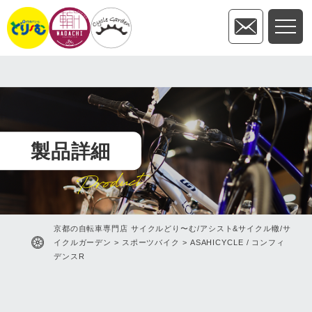
製品詳細
Product
京都の自転車専門店 サイクルどり〜む/アシスト&サイクル轍/サ
イクルガーデン
>
スポーツバイク
>
ASAHICYCLE / コンフィ
デンスR