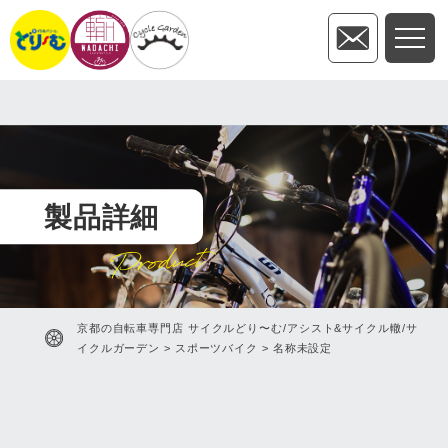
製品詳細
Product
京都の自転車専門店 サイクルどり〜む/アシスト&サイクル轍/サ
イクルガーデン
>
スポーツバイク
>
名称未設定