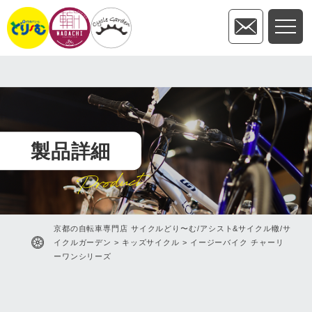
製品詳細
Product
京都の自転車専門店 サイクルどり〜む/アシスト&サイクル轍/サ
イクルガーデン
>
キッズサイクル
>
イージーバイク チャーリ
ーワンシリーズ