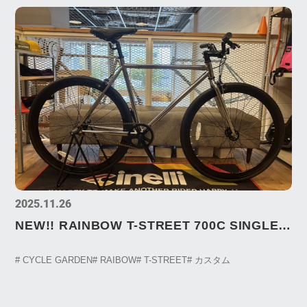
2025.11.26
NEW!! RAINBOW T-STREET 700C SINGLE
CHROME 展示中！
# CYCLE GARDEN
# RAIBOW
# T-STREET
# カスタム