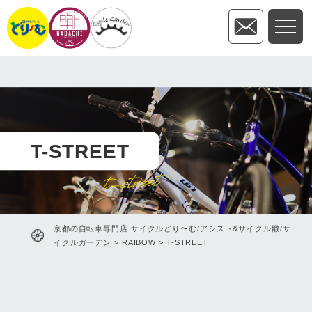
T-STREET
t-street
京都の自転車専門店 サイクルどり〜む/アシスト&サイクル轍/サ
イクルガーデン
>
RAIBOW
>
T-STREET