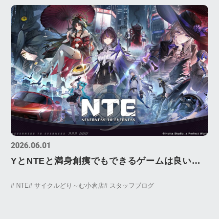
2026.06.01
YとNTEと満身創痍でもできるゲームは良いも
のだ！
# NTE
# サイクルどり～む小倉店
# スタッフブログ