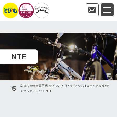
NTE
nte
京都の自転車専門店 サイクルどり〜む/アシスト&サイクル轍/サ
イクルガーデン
>
NTE