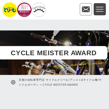
CYCLE MEISTER AWARD
cycle-meister-award
京都の自転車専門店 サイクルどり〜む/アシスト&サイクル轍/サ
イクルガーデン
>
CYCLE MEISTER AWARD