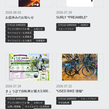
2026.08.03
2026.07.29
お盆休みのお知らせ
SURLY *PREAMBLE*
CYCLE GARDEN
CYCLE GARDEN
SURLY
アシスト&サイクル 轍
お知らせ
スタッフブログ
サイクルどり～む伏見店
サイクルどり～む四条店
サイクルどり～む小倉店
営業案内
2026.07.29
2026.07.22
きょうぽで自転車が最大3,000円
*USED BIKE 情報*
OFF｜京もおトクキャンペーン
CYCLE GARDEN
CYCLE GARDEN
スタッフブログ
【8月限定】｜京都 サイクルどり
アシスト&サイクル 轍
お知らせ
中古自転車
～む、アシスト＆サイクル轍、
お買い得情報
サイクルどり～む伏見店
サイクルガーデン