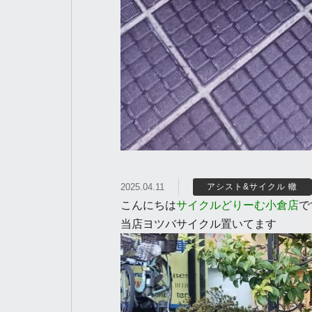
2025.04.11
アシスト&サイクル 轍
こんにちは
サイクルどりーむ小倉店
で
当店ヨツバサイクル置いてます