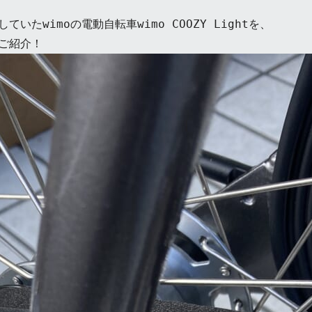
いたwimoの電動自転車wimo COOZY Lightを、

でご紹介！