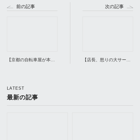
前の記事
次の記事
【京都の自転車屋が本音
【店長、怒りの大サービ
で語る】通学用電動No.1
ス】2026年モデルの仕様
ブリヂストン ステップク
に負けたくなくて、勝手
ルーズe 徹底解説｜メリ
にカスタムしちゃいまし
LATEST
ット・デメリット全部言
た。新型とどっちがおト
最新の記事
います
ク！？ヤマハの可愛い小
径電動車「2025年モデル
PAS CITY-C」特別仕様