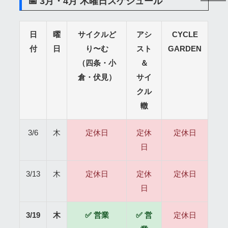
📅 3月・4月 木曜日スケジュール
日
曜
サイクルど
アシ
CYCLE
付
日
り〜む
スト
GARDEN
（四条・小
＆
倉・伏見）
サイ
クル
轍
3/6
木
定休日
定休
定休日
日
3/13
木
定休日
定休
定休日
日
3/19
木
✅ 営業
✅ 営
定休日