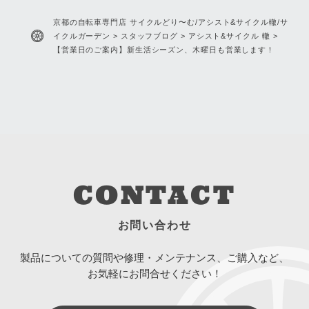
だったらいいのに”が、ちゃんと
定】8月SALE情報＆AIR ONE試
アシスト&サイクル 轍
ADO
アシスト&サイクル 轍
形になった。FEATHER CX
乗開始！
スタッフブログ
ヨシカワ
商品紹介
FLATの遺伝子を受け継いだ”Fuji
の新作”、ドドンと入荷しており
ます！
京都の自転車専門店 サイクルどり〜む/アシスト&サイクル轍/サ
イクルガーデン
>
スタッフブログ
>
アシスト&サイクル 轍
>
【営業日のご案内】新生活シーズン、木曜日も営業します！
CONTACT
お問い合わせ
製品についての質問や修理・メンテナンス、ご購入など、