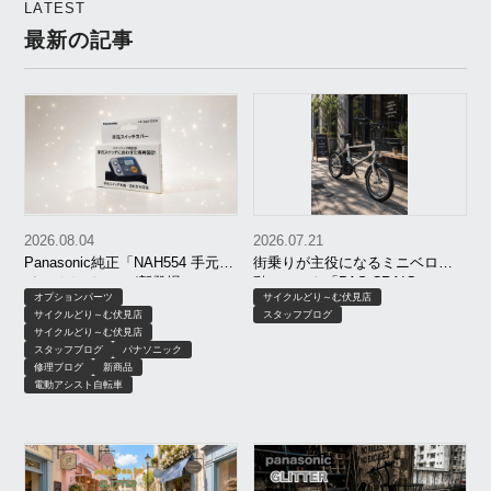
LATEST
需要に備えた台数限定特
最新の記事
価販売もスタート？！
2026.08.04
2026.07.21
Panasonic純正「NAH554 手元ス
街乗りが主役になるミニベロ電
イッチカバー」が新登場！
動アシスト「PAS CRAIG
オプションパーツ
サイクルどり～む伏見店
ALLEY」がオシャレすぎる！
サイクルどり～む伏見店
スタッフブログ
サイクルどり～む伏見店
スタッフブログ
パナソニック
修理ブログ
新商品
電動アシスト自転車