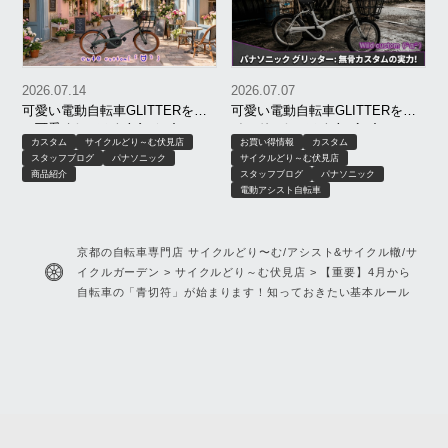
2026.07.14
2026.07.07
可愛い電動自転車GLITTERを更
可愛い電動自転車GLITTERをワ
に可愛くしてみた(●´ω｀●)
イルドにしてみた(。-`ω-)
カスタム
サイクルどり～む伏見店
お買い得情報
カスタム
スタッフブログ
パナソニック
サイクルどり～む伏見店
商品紹介
スタッフブログ
パナソニック
電動アシスト自転車
京都の自転車専門店 サイクルどり〜む/アシスト&サイクル轍/サ
イクルガーデン
>
サイクルどり～む伏見店
>
【重要】4月から
自転車の「青切符」が始まります！知っておきたい基本ルール