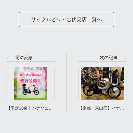
サイクルどり～む伏見店一覧へ
前の記事
次の記事
【限定20台】パナソニッ
【京都・東山区】パナソ
ク「ギュット」が3万円
ニック特定小型原動機付
引き！？新生活セールを
自転車「MU」をCYCLE
ブログ限定で先行公開！
GARDENに展示中！春の