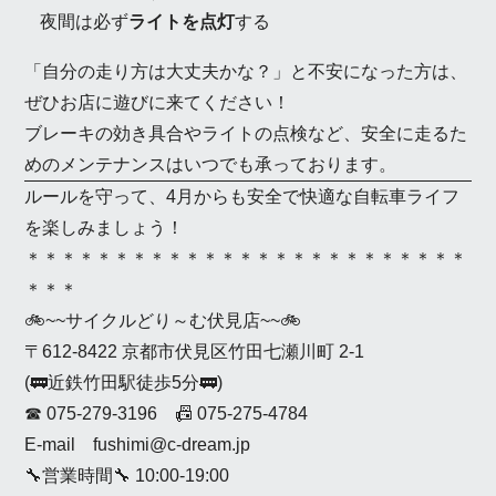
夜間は必ず
ライトを点灯
する
「自分の走り方は大丈夫かな？」と不安になった方は、
ぜひお店に遊びに来てください！
ブレーキの効き具合やライトの点検など、安全に走るた
めのメンテナンスはいつでも承っております。
ルールを守って、4月からも安全で快適な自転車ライフ
を楽しみましょう！
＊＊＊＊＊＊＊＊＊＊＊＊＊＊＊＊＊＊＊＊＊＊＊＊＊
＊＊＊
🚲~~サイクルどり～む伏見店~~🚲
〒612-8422 京都市伏見区竹田七瀬川町 2-1
(🚃近鉄竹田駅徒歩5分🚃)
☎ 075-279-3196 📠 075-275-4784
E-mail fushimi@c-dream.jp
🔧営業時間🔧 10:00-19:00