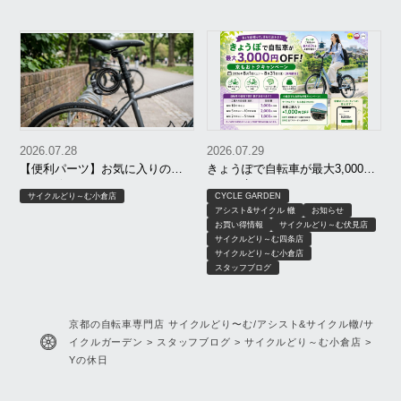
2026.07.28
2026.07.29
【便利パーツ】お気に入りのワ
きょうぽで自転車が最大3,000円
イヤー錠をシートポストに！
OFF｜京もおトクキャンペーン
サイクルどり～む小倉店
CYCLE GARDEN
【8月限定】｜京都 サイクルどり
アシスト&サイクル 轍
お知らせ
～む、アシスト＆サイクル轍、
お買い得情報
サイクルどり～む伏見店
サイクルガーデン
サイクルどり～む四条店
サイクルどり～む小倉店
スタッフブログ
京都の自転車専門店 サイクルどり〜む/アシスト&サイクル轍/サ
イクルガーデン
>
スタッフブログ
>
サイクルどり～む小倉店
>
Yの休日