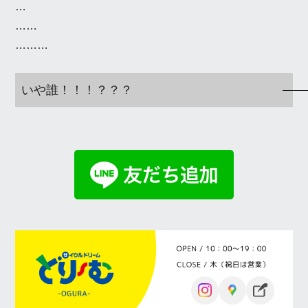
…
……
………
いや誰！！！？？？