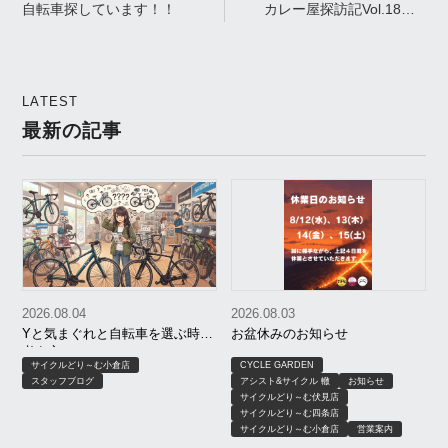
自転車探しています！！
カレー屋探訪記Vol.18🍛
【 無印良品 様 】Curry
Shop Visit Log Vol.18 良
品計画 良品週間
LATEST
最新の記事
2026.08.04
2026.08.03
Yと気まぐれと自転車を選ぶ時の
お盆休みのお知らせ
考え方
サイクルどり～む小倉店
CYCLE GARDEN
スタッフブログ
アシスト&サイクル 轍
お知らせ
サイクルどり～む伏見店
サイクルどり～む四条店
サイクルどり～む小倉店
営業案内