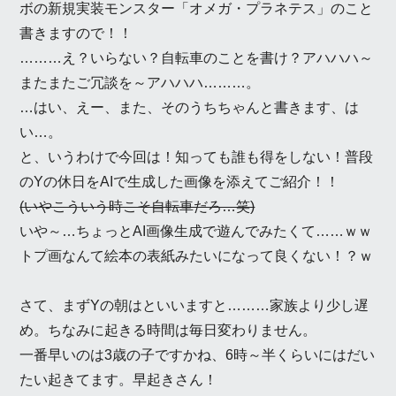
ボの新規実装モンスター「オメガ・プラネテス」のこと
書きますので！！
………え？いらない？自転車のことを書け？アハハハ～
またまたご冗談を～アハハハ………。
…はい、えー、また、そのうちちゃんと書きます、は
い…。
と、いうわけで今回は！知っても誰も得をしない！普段
のYの休日をAIで生成した画像を添えてご紹介！！
(いやこういう時こそ自転車だろ…笑)
いや～…ちょっとAI画像生成で遊んでみたくて……ｗｗ
トプ画なんて絵本の表紙みたいになって良くない！？ｗ
さて、まずYの朝はといいますと………家族より少し遅
め。ちなみに起きる時間は毎日変わりません。
一番早いのは3歳の子ですかね、6時～半くらいにはだい
たい起きてます。早起きさん！