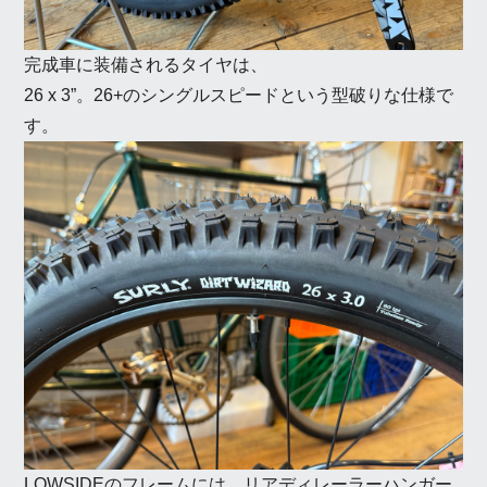
完成車に装備されるタイヤは、
26 x 3”。26+のシングルスピードという型破りな仕様で
す。
LOWSIDEのフレームには、
リアディレーラーハンガー