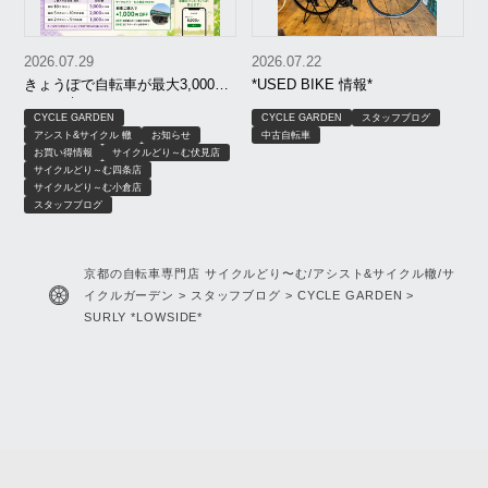
2026.07.29
2026.07.22
きょうぽで自転車が最大3,000円
*USED BIKE 情報*
OFF｜京もおトクキャンペーン
CYCLE GARDEN
CYCLE GARDEN
スタッフブログ
【8月限定】｜京都 サイクルどり
アシスト&サイクル 轍
お知らせ
中古自転車
～む、アシスト＆サイクル轍、
お買い得情報
サイクルどり～む伏見店
サイクルガーデン
サイクルどり～む四条店
サイクルどり～む小倉店
スタッフブログ
京都の自転車専門店 サイクルどり〜む/アシスト&サイクル轍/サ
イクルガーデン
>
スタッフブログ
>
CYCLE GARDEN
>
SURLY *LOWSIDE*