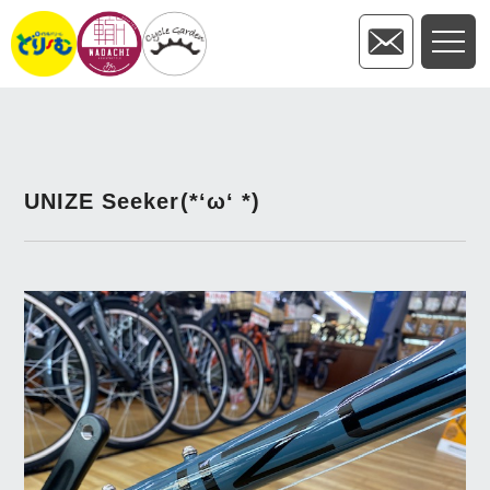
UNIZE Seeker(*‘ω‘ *)