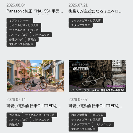
2026.08.04
2026.07.21
Panasonic純正「NAH554 手元ス
街乗りが主役になるミニベロ電
イッチカバー」が新登場！
動アシスト「PAS CRAIG
オプションパーツ
サイクルどり～む伏見店
ALLEY」がオシャレすぎる！
サイクルどり～む伏見店
スタッフブログ
サイクルどり～む伏見店
スタッフブログ
パナソニック
修理ブログ
新商品
電動アシスト自転車
2026.07.14
2026.07.07
可愛い電動自転車GLITTERを更
可愛い電動自転車GLITTERをワ
に可愛くしてみた(●´ω｀●)
イルドにしてみた(。-`ω-)
カスタム
サイクルどり～む伏見店
お買い得情報
カスタム
スタッフブログ
パナソニック
サイクルどり～む伏見店
商品紹介
スタッフブログ
パナソニック
電動アシスト自転車