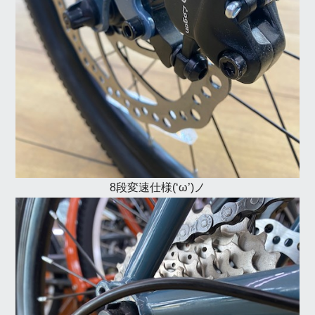
8段変速仕様(‘ω’)ノ