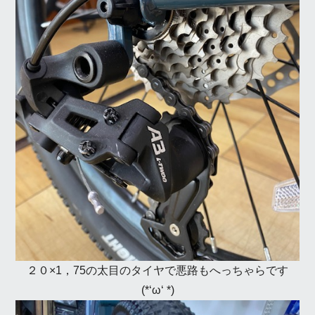
２０×1，75の太目のタイヤで悪路もへっちゃらです
(*‘ω‘ *)