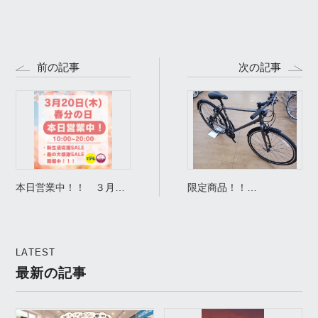
前の記事
次の記事
本日営業中！！ ３月２
限定商品！！
０日春分の日
KhodaaBloom（コーダブ
ルーム）RAIL ST
plus（レイル ST プラ
LATEST
ス）展示中です。
最新の記事