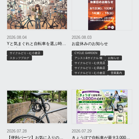
2026.08.04
2026.08.03
Yと気まぐれと自転車を選ぶ時の
お盆休みのお知らせ
考え方
サイクルどり～む小倉店
CYCLE GARDEN
スタッフブログ
アシスト&サイクル 轍
お知らせ
サイクルどり～む伏見店
サイクルどり～む四条店
サイクルどり～む小倉店
営業案内
2026.07.28
2026.07.29
【便利パーツ】お気に入りのワ
きょうぽで自転車が最大3,000円