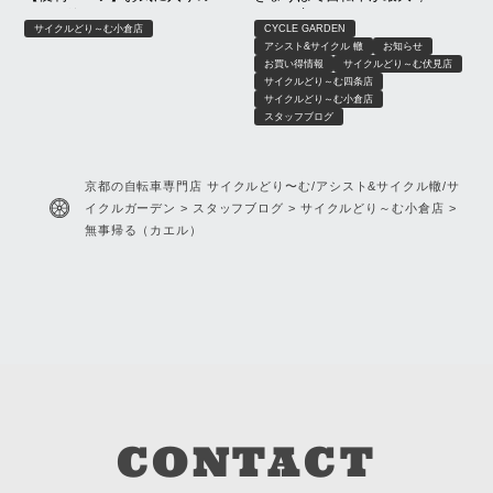
イヤー錠をシートポストに！
OFF｜京もおトクキャンペーン
サイクルどり～む小倉店
CYCLE GARDEN
【8月限定】｜京都 サイクルどり
アシスト&サイクル 轍
お知らせ
～む、アシスト＆サイクル轍、
お買い得情報
サイクルどり～む伏見店
サイクルガーデン
サイクルどり～む四条店
サイクルどり～む小倉店
スタッフブログ
京都の自転車専門店 サイクルどり〜む/アシスト&サイクル轍/サ
イクルガーデン
>
スタッフブログ
>
サイクルどり～む小倉店
>
無事帰る（カエル）
CONTACT