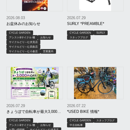
2026.08.03
2026.07.29
お盆休みのお知らせ
SURLY *PREAMBLE*
CYCLE GARDEN
CYCLE GARDEN
SURLY
アシスト&サイクル 轍
お知らせ
スタッフブログ
サイクルどり～む伏見店
サイクルどり～む四条店
サイクルどり～む小倉店
営業案内
2026.07.29
2026.07.22
きょうぽで自転車が最大3,000円
*USED BIKE 情報*
OFF｜京もおトクキャンペーン
CYCLE GARDEN
CYCLE GARDEN
スタッフブログ
【8月限定】｜京都 サイクルどり
アシスト&サイクル 轍
お知らせ
中古自転車
～む、アシスト＆サイクル轍、
お買い得情報
サイクルどり～む伏見店