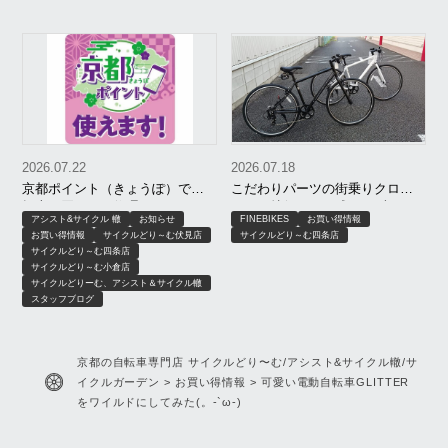
2026.07.22
2026.07.18
京都ポイント（きょうぽ）で自
こだわりパーツの街乗りクロス
転車が買える！修理・ヘルメッ
バイク特価モデル残りわずか！
アシスト&サイクル 轍
お知らせ
FINEBIKES
お買い得情報
トもOK｜サイクルどりーむ、ア
お買い得情報
サイクルどり～む伏見店
サイクルどり～む四条店
シスト＆サイクル轍、サイクル
サイクルどり～む四条店
ガーデン
サイクルどり～む小倉店
サイクルどりーむ、アシスト＆サイクル轍
スタッフブログ
京都の自転車専門店 サイクルどり〜む/アシスト&サイクル轍/サ
イクルガーデン
>
お買い得情報
>
可愛い電動自転車GLITTER
をワイルドにしてみた(。-`ω-)