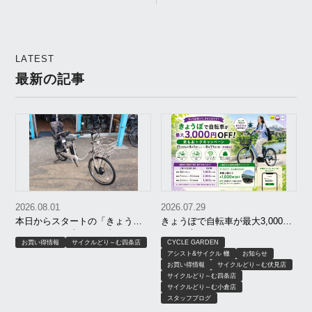
バッチリ！ワイルドなカ
ギ「TAMBAR（タンバ
ー）」を徹底レビューし
LATEST
てみた
最新の記事
2026.08.01
2026.07.29
本日からスタートの「きょう
きょうぽで自転車が最大3,000円
ぽ」！セール車と組み合わせて
OFF｜京もおトクキャンペーン
お買い得情報
サイクルどり～む四条店
CYCLE GARDEN
さらにお買い得に！
【8月限定】｜京都 サイクルどり
アシスト&サイクル 轍
お知らせ
～む、アシスト＆サイクル轍、
お買い得情報
サイクルどり～む伏見店
サイクルガーデン
サイクルどり～む四条店
サイクルどり～む小倉店
スタッフブログ