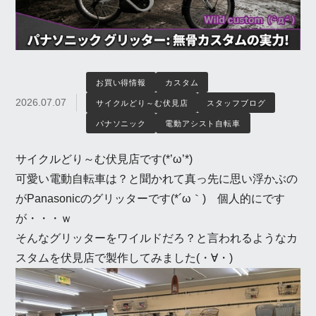
お買い得情報
カスタム
2026.07.07
サイクルどり～む伏見店
スタッフブログ
パナソニック
電動アシスト自転車
サイクルどり～む伏見店です(*’ω’*)
可愛い電動自転車は？と聞かれて真っ先に思い浮かぶの
がPanasonicのグリッターです(*´ω｀) 個人的にです
が・・・ｗ
そんなグリッターをワイルドだろ？と言われるようなカ
スタムを伏見店で製作してみました(・∀・)