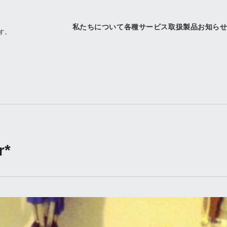
私たちについて
各種サービス
取扱製品
お知ら
す。
r*