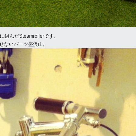
だSteamrollerです。
せないパーツ盛沢山。