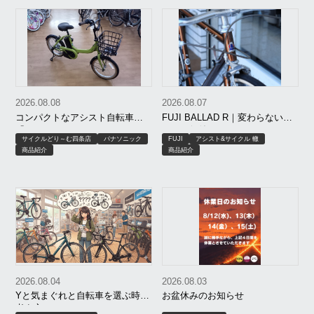
2026.08.08
2026.08.07
コンパクトなアシスト自転車！
FUJI BALLAD R｜変わらないこ
「Panasonic ViVi･S･18（パナソ
とが、価値になる。
サイクルどり～む四条店
パナソニック
FUJI
アシスト&サイクル 轍
ニック ビビS･18）」
商品紹介
商品紹介
2026.08.04
2026.08.03
Yと気まぐれと自転車を選ぶ時の
お盆休みのお知らせ
考え方