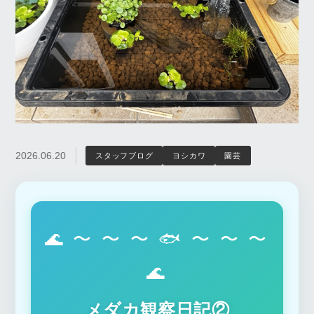
2026.06.20
スタッフブログ
ヨシカワ
園芸
🌊 〜 〜 〜 🐟 〜 〜 〜
🌊
メダカ観察日記②