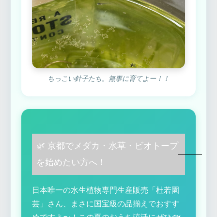
ちっこい針子たち。無事に育てよー！！
🌿 京都でメダカ・水草・ビオトープ
を始めたい方へ！
日本唯一の水生植物専門生産販売「杜若園
芸」さん、まさに国宝級の品揃えでおすす