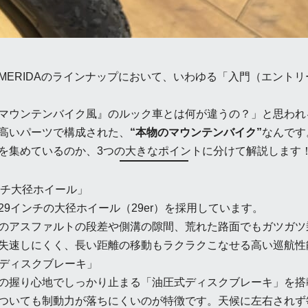
MERIDAのラインナップにおいて、いわゆる「入門（エント
マウンテンバイク風』のルック車とは何が違うの？」と思われ
高いパーツで構成された、
“本物のマウンテンバイク”
なんです
を集めているのか、3つの大きなポイントに分けて解説します
ンチ大径ホイール」
9インチの大径ホイール（29er）を採用しています。
のアスファルトの段差や側溝の隙間、荒れた路面でもガツガツ
失速しにくく、長い距離の移動もラクラクこなせる高い巡航性
式ディスクブレーキ」
の握り心地でしっかり止まる「油圧式ディスクブレーキ」を搭
ついても制動力が落ちにくいのが特徴です。天候に左右されず