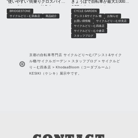
“使いやすい”街乗りクロスバイ
きょうぽで自転車が最大3,000円
ク！ブリヂストン「LB-1（エル
OFF｜京もおトクキャンペーン
BRIDGESTONE
CYCLE GARDEN
ビーワン）」
【8月限定】｜京都 サイクルどり
サイクルどり～む四条店
商品紹介
アシスト&サイクル 轍
お知らせ
～む、アシスト＆サイクル轍、
お買い得情報
サイクルどり～む伏見店
サイクルガーデン
サイクルどり～む四条店
サイクルどり～む小倉店
スタッフブログ
京都の自転車専門店 サイクルどり〜む/アシスト&サイク
ル轍/サイクルガーデン
>
スタッフブログ
>
サイクルど
り～む四条店
>
KhodaaBloom（コーダブルーム）
KESIKI（ケシキ）展示中です。