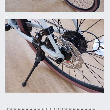
///
❘
＊＊＊＊＊＊＊＊＊＊＊＊＊＊＊＊＊＊＊＊＊＊＊