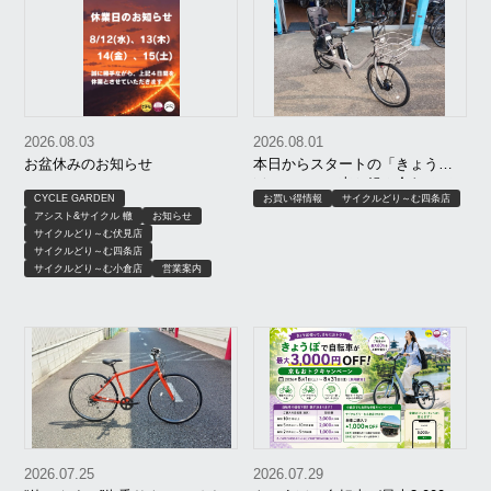
2026.08.03
2026.08.01
お盆休みのお知らせ
本日からスタートの「きょう
ぽ」！セール車と組み合わせて
CYCLE GARDEN
お買い得情報
サイクルどり～む四条店
さらにお買い得に！
アシスト&サイクル 轍
お知らせ
サイクルどり～む伏見店
サイクルどり～む四条店
サイクルどり～む小倉店
営業案内
2026.07.25
2026.07.29