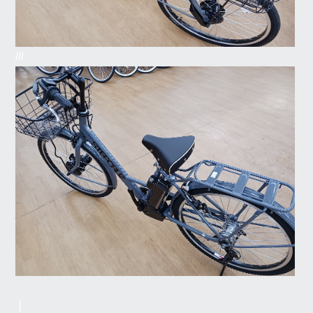
///
❘