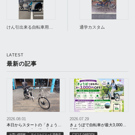
けん引出来る自転車用ベ
通学カスタム
ビーカー Burley アンコ
ールX（ENCORE®X）
LATEST
最新の記事
2026.08.01
2026.07.29
本日からスタートの「きょう
きょうぽで自転車が最大3,000円
ぽ」！セール車と組み合わせて
OFF｜京もおトクキャンペーン
お買い得情報
サイクルどり～む四条店
CYCLE GARDEN