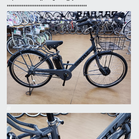
*******************************************
///