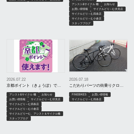
さらにお買い得に！
【8月限定】｜京都 サイクルどり
アシスト&サイクル 轍
お知らせ
～む、アシスト＆サイクル轍、
お買い得情報
サイクルどり～む伏見店
サイクルガーデン
サイクルどり～む四条店
サイクルどり～む小倉店
スタッフブログ
2026.07.22
2026.07.18
京都ポイント（きょうぽ）で自
こだわりパーツの街乗りクロス
転車が買える！修理・ヘルメッ
バイク特価モデル残りわずか！
アシスト&サイクル 轍
お知らせ
FINEBIKES
お買い得情報
トもOK｜サイクルどりーむ、ア
お買い得情報
サイクルどり～む伏見店
サイクルどり～む四条店
シスト＆サイクル轍、サイクル
サイクルどり～む四条店
ガーデン
サイクルどり～む小倉店
サイクルどりーむ、アシスト＆サイクル轍
スタッフブログ