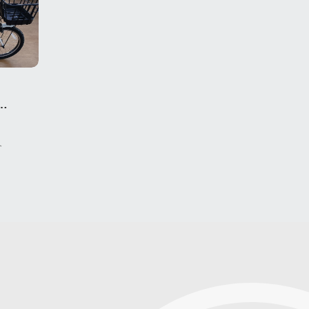
abby
介
P）旧