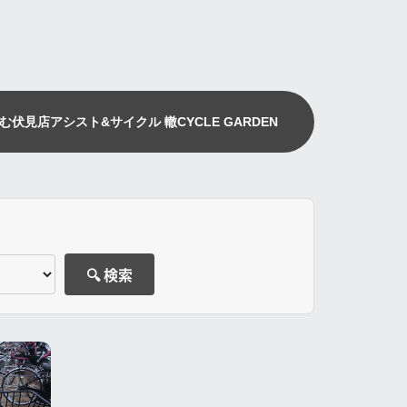
む伏見店
アシスト&サイクル 轍
CYCLE GARDEN