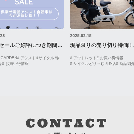
.28
2025.02.15
セールご好評につき期間延
現品限りの売り切り特価!!
YAMAHA（ヤマハ）PAS B
E GARDEN
# アシスト&サイクル 轍
# アウトレット
# お買い得情報
せ
# お買い得情報
# サイクルどり～む四条店
# 商品紹
un SP（パス バビーアンS
モデルを特価にて販売中!!
CONTACT