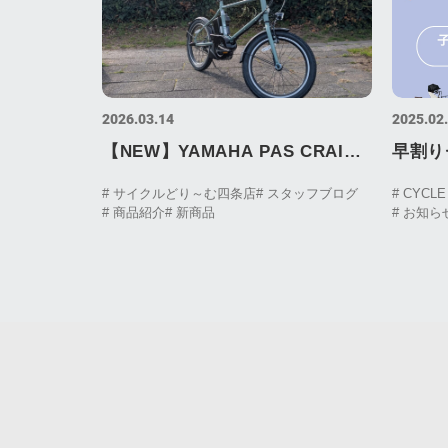
2026.03.14
2025.02
【NEW】YAMAHA PAS CRAIG
早割り
ALLEY(アリー)
長！
# サイクルどり～む四条店
# スタッフブログ
# CYCL
# 商品紹介
# 新商品
# お知ら