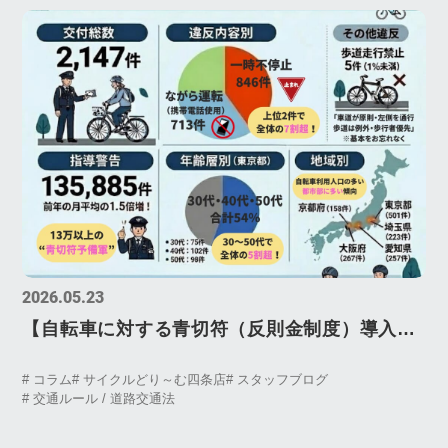
2026.05.23
【自転車に対する青切符（反則金制度）導入】
初月（令和8年4月）の取り締まり状況。「一時
# コラム
# サイクルどり～む四条店
# スタッフブログ
不停止」と「ながら運転」で7割超。
# 交通ルール / 道路交通法