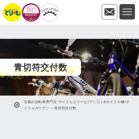
青切符交付数
bb%98%e6%95%b0
京都の自転車専門店 サイクルどり〜む/アシスト&サイクル轍/サ
イクルガーデン
>
青切符交付数