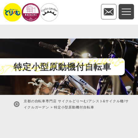
7%aa%e8%bb%a2%e8%bb%8a
特定小型原動機付自転車
京都の自転車専門店 サイクルどり〜む/アシスト&サイクル轍/サ
イクルガーデン
>
特定小型原動機付自転車