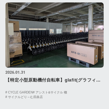
2026.01.31
【特定小型原動機付自転車】glafit(グラフィッ
ト)NFR-01お取り扱い開始！
# CYCLE GARDEN
# アシスト&サイクル 轍
# サイクルどり～む四条店