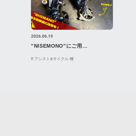
2026.06.19
‟NISEMONO”にご用
心…|SHIMANOと書かれた模倣
# アシスト&サイクル 轍
品⁉を徹底解剖！|京都の自転車店
【アシスト＆サイクル轍】