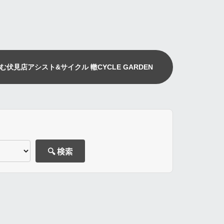
む伏見店
アシスト&サイクル 轍
CYCLE GARDEN