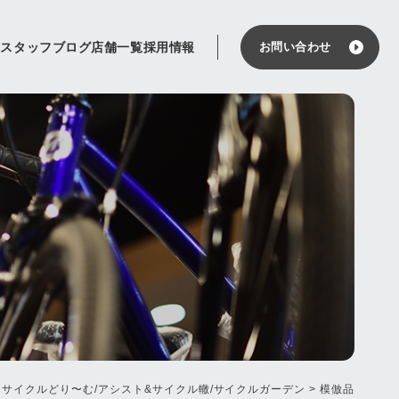
せ
スタッフブログ
店舗一覧
採用情報
お問い合わせ
 サイクルどり〜む/アシスト&サイクル轍/サイクルガーデン
>
模倣品