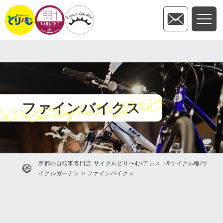
e3%82%af%e3%82%b9
ファインバイクス
京都の自転車専門店 サイクルどり〜む/アシスト&サイクル轍/サ
イクルガーデン
>
ファインバイクス