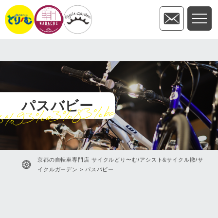
パスバビー
%93%e3%83%bc
京都の自転車専門店 サイクルどり〜む/アシスト&サイクル轍/サ
イクルガーデン
>
パスバビー