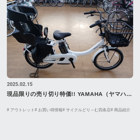
2025.02.15
現品限りの売り切り特価!! YAMAHA（ヤマハ）
PAS Babby un SP（パス バビーアンSP）旧モ
# アウトレット
# お買い得情報
# サイクルどり～む四条店
# 商品紹介
デルを特価にて販売中!!