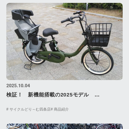
2025.10.04
検証！ 新機能搭載の2025モデル
「YAMAHA (ヤマハ) PAS babby(ﾊﾟｽﾊﾞﾋﾞ
# サイクルどり～む四条店
# 商品紹介
ｰ)」！