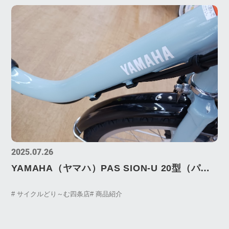
2025.07.26
YAMAHA（ヤマハ）PAS SION-U 20型（パス
シオン ユー 20型）”シアンブルー”入荷しまし
# サイクルどり～む四条店
# 商品紹介
た。