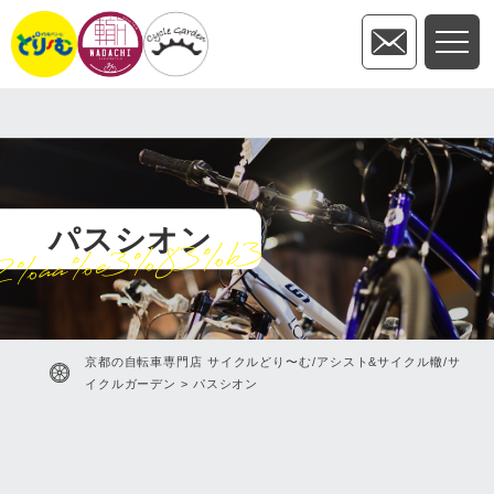
パスシオン
2%aa%e3%83%b3
京都の自転車専門店 サイクルどり〜む/アシスト&サイクル轍/サ
イクルガーデン
>
パスシオン