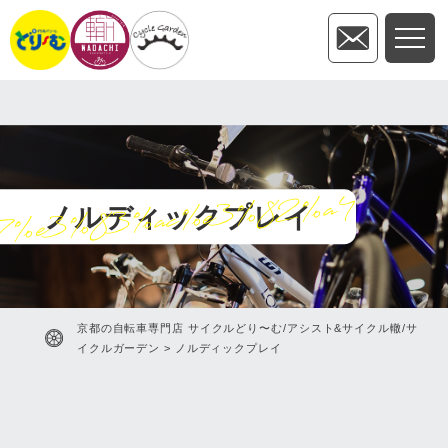
7%e3%83%ac%e3%82%a4
ノルディックプレイ
京都の自転車専門店 サイクルどり〜む/アシスト&サイクル轍/サ
イクルガーデン
>
ノルディックプレイ