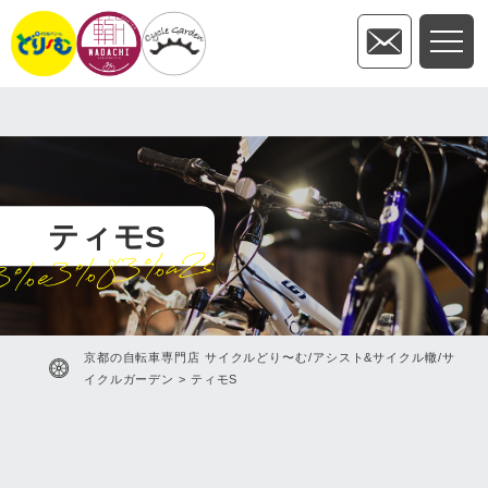
ティモS
3%e3%83%a2s
京都の自転車専門店 サイクルどり〜む/アシスト&サイクル轍/サ
イクルガーデン
>
ティモS