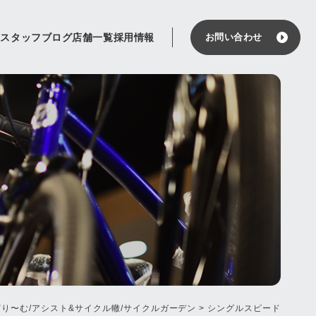
せ
スタッフブログ
店舗一覧
採用情報
お問い合わせ
り〜む/アシスト&サイクル轍/サイクルガーデン
>
シングルスピード