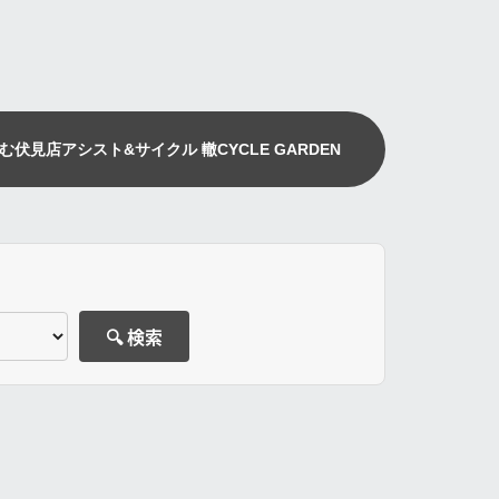
む伏見店
アシスト&サイクル 轍
CYCLE GARDEN