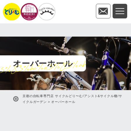
オーバーホール
3%83%bc%e3%83%ab
京都の自転車専門店 サイクルどり〜む/アシスト&サイクル轍/サ
イクルガーデン
>
オーバーホール