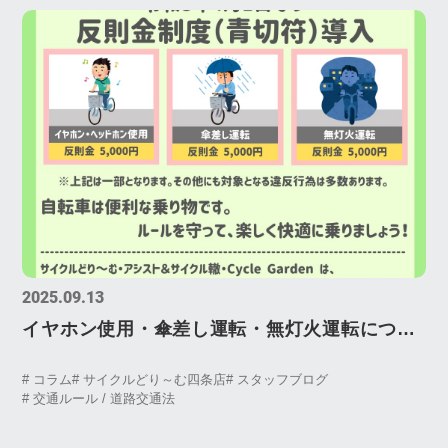
2025.09.13
イヤホン使用・傘差し運転・無灯火運転につい
て。令和8年（2026年）4月1日、 自転車に対す
# コラム
# サイクルどり～む四条店
# スタッフブログ
る道路交通法改正。反則金制度（青切符）導
# 交通ルール / 道路交通法
入。