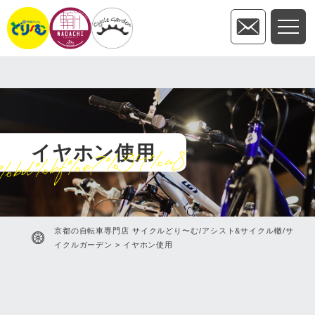
イヤホン使用
bd%bf%e7%94%a8
京都の自転車専門店 サイクルどり〜む/アシスト&サイクル轍/サ
イクルガーデン
>
イヤホン使用