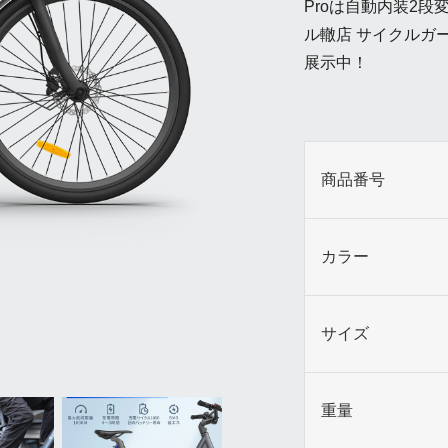
Proは自動内装2
ル轍店 サイクルガ
展示中！
商品番号
カラー
サイズ
重量