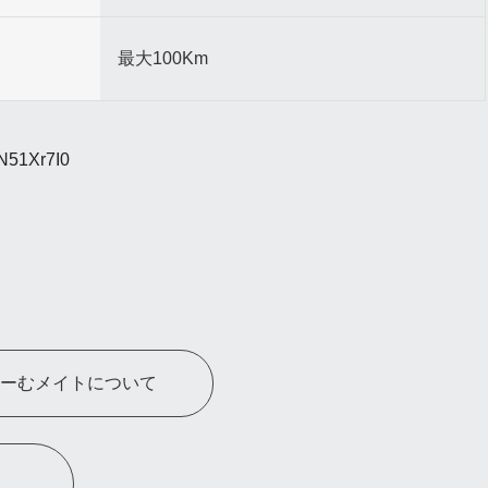
最大100Km
zN51Xr7I0
ーむメイトについて