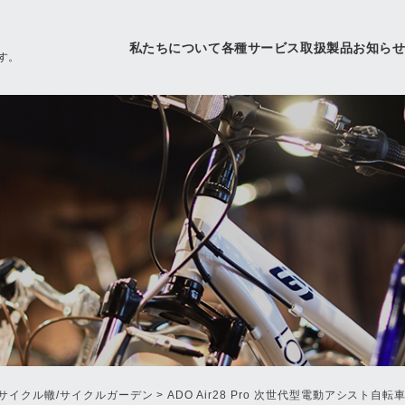
私たちについて
各種サービス
取扱製品
お知ら
す。
サイクル轍/サイクルガーデン
>
ADO Air28 Pro 次世代型電動アシス