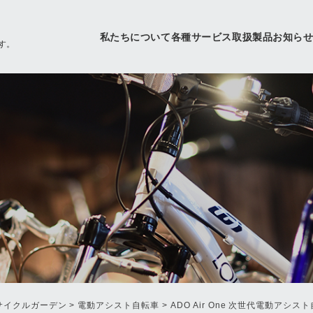
私たちについて
各種サービス
取扱製品
お知ら
す。
サイクルガーデン
>
電動アシスト自転車
>
ADO Air One 次世代電動ア