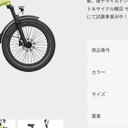
載、後チャイルドシ
ト＆サイクル轍店 
にて試乗車展示中！ ・Ai
商品番号
カラー
サイズ
重量